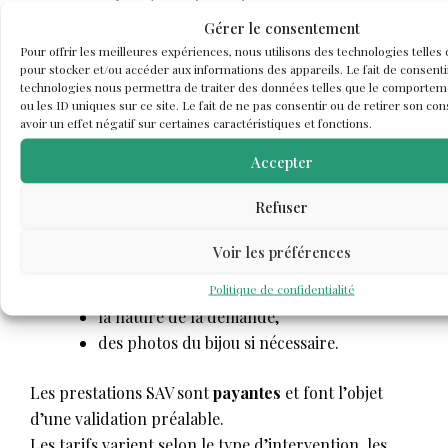
vente
pour les réparations, ajustements et
Gérer le consentement
personnalisations de ses bijoux, sous réserve de
Pour offrir les meilleures expériences, nous utilisons des technologies telles
faisabilité technique et de disponibilité des
pour stocker et/ou accéder aux informations des appareils. Le fait de consenti
composants.
technologies nous permettra de traiter des données telles que le comportem
ou les ID uniques sur ce site. Le fait de ne pas consentir ou de retirer son c
avoir un effet négatif sur certaines caractéristiques et fonctions.
Toute demande SAV doit être effectuée
Accepter
exclusivement par e-mail
à :
📩
contact@lespepitesdedoudou.com
Refuser
Merci de préciser :
Voir les préférences
le numéro de commande (si disponible),
Politique de confidentialité
la nature de la demande,
des photos du bijou si nécessaire.
Les prestations SAV sont
payantes
et font l’objet
d’une validation préalable.
Les tarifs varient selon le type d’intervention, les