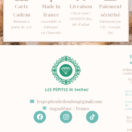
Carte
Made in
Livraison
Paiement
Chez vous !
Cadeau
france
sécurisé
OFFERTE dès
Montant à
Assemblé et
Paiement par
65€ d'achat
partir de 30€
Fabriqué
CB - Google
en Charente
Pay
I
u
Polit
confid
Bo
Livr
& r
–
lespepitesdedoudou@gmail.com
Con
de
Angoulême / France
com
F
I
Me
a
n
lég
c
s
Pol
e
t