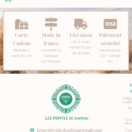
Carte
Made in
Livraison
Paiement
Chez vous !
Cadeau
france
sécurisé
OFFERTE dès
Montant à
Assemblé et
Paiement par
65€ d'achat
partir de 30€
Fabriqué
CB - Google
en Charente
Pay
I
u
Polit
confid
Bo
Livr
& r
–
lespepitesdedoudou@gmail.com
Con