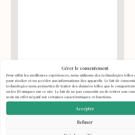
Gérer le consentement
J'ai lu et accepté les
conditions d'utilisations
du
Pour offrir les meilleures expériences, nous utilisons des technologies telles
pour stocker et/ou accéder aux informations des appareils. Le fait de consenti
site.
technologies nous permettra de traiter des données telles que le comportem
ou les ID uniques sur ce site. Le fait de ne pas consentir ou de retirer son c
Je consens à ce que ce site stocke les
avoir un effet négatif sur certaines caractéristiques et fonctions.
informations que j’ai envoyées afin de pouvoir
Accepter
répondre à ma demande.
Refuser
Envoyer