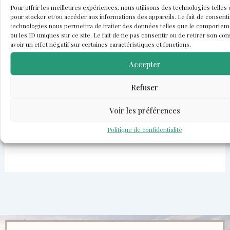
🎁
Disponible de 30€ à 100€
– Choisissez le
Pour offrir les meilleures expériences, nous utilisons des technologies telles
montant qui vous convient.
pour stocker et/ou accéder aux informations des appareils. Le fait de consenti
technologies nous permettra de traiter des données telles que le comportem
📩
Envoyée par e-mail immédiatement
ou les ID uniques sur ce site. Le fait de ne pas consentir ou de retirer son c
après validation du paiement.
avoir un effet négatif sur certaines caractéristiques et fonctions.
💌
Message personnalisé inclus
à offrir.
Accepter
📅
Valable 1 an
à partir de l’achat.
🔁
Utilisation flexible
: une seule ou plusieurs
Refuser
fois jusqu’à épuisement du solde.
🛍️ Valable sur
toutes les créations du site
Voir les préférences
Les Pépites de Doudou.
Politique de confidentialité