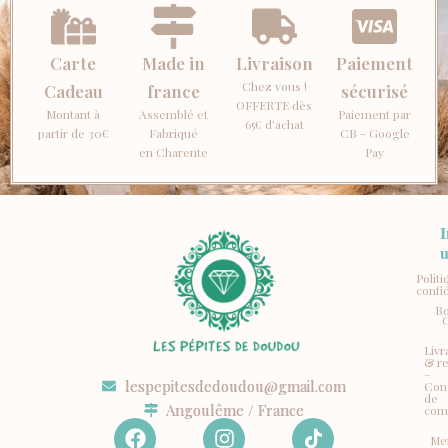
Carte
Made in
Livraison
Paiement
Chez vous !
Cadeau
france
sécurisé
OFFERTE dès
Montant à
Assemblé et
Paiement par
65€ d'achat
partir de 30€
Fabriqué
CB - Google
en Charente
Pay
I
u
Polit
confid
Bo
Livr
& r
–
lespepitesdedoudou@gmail.com
Con
de
Angoulême / France
com
F
I
Me
a
n