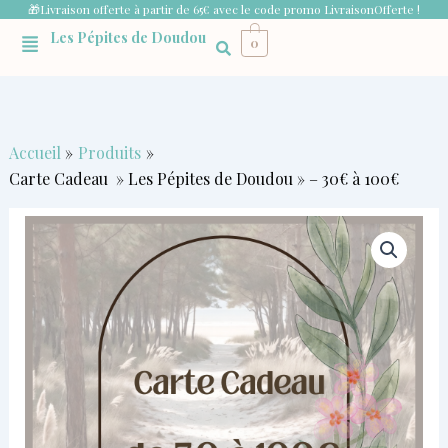
Aller
🎁Livraison offerte à partir de 65€ avec le code promo LivraisonOfferte !
Menu
au
Les Pépites de Doudou
0
contenu
Accueil
Produits
Carte Cadeau » Les Pépites de Doudou » – 30€ à 100€
quantité
Plage
de
Carte
de
Cadeau
"
prix :
Les
Pépites
30,00 €
de
à
Doudou"
-
100,00 €
30€
à