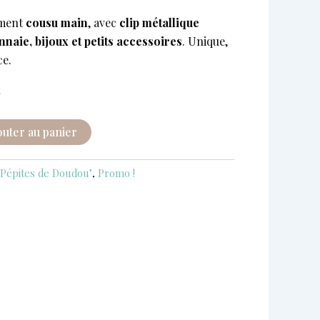
tuel
ement
cousu main
, avec
clip métallique
 :
naie, bijoux et petits accessoires
. Unique,
00 €.
ce.
k
outer au panier
 Pépites de Doudou"
,
Promo !