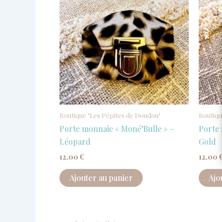
Boutique "Les Pépites de Doudou"
Boutiqu
Porte monnaie « Moné’Bulle » –
Porte 
Léopard
Gold
12,00
€
12,00
Ajouter au panier
Ajo