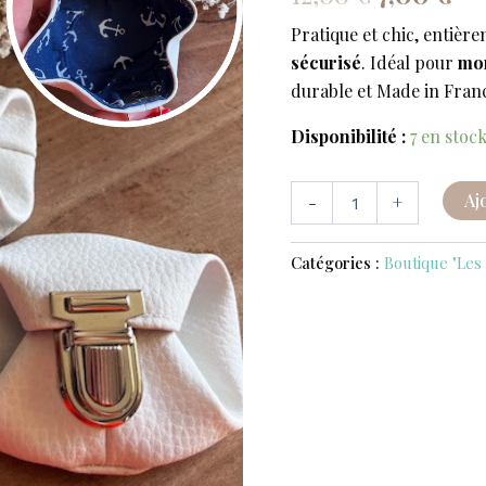
"Moné'Bulle"
initial
ac
-
Pratique et chic, entièr
BLANC
était :
est
sécurisé
. Idéal pour
mon
12,00 €.
7,
durable et Made in Fran
Disponibilité :
7 en stoc
Aj
-
+
Catégories :
Boutique "Les