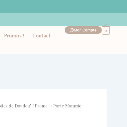
tait :
est :
"Moné'Bulle"
-
2,00 €.
7,00 €.
BLANC
0
Mon Compte
Promos !
Contact
pites de Doudou"
/
Promo !
/ Porte Monnaie
ix