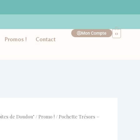
était :
est :
-
Côtelée
16,00 €.
8,80 €.
BLEU
0
Mon Compte
Promos !
Contact
pites de Doudou"
/
Promo !
/ Pochette Trésors –
ix