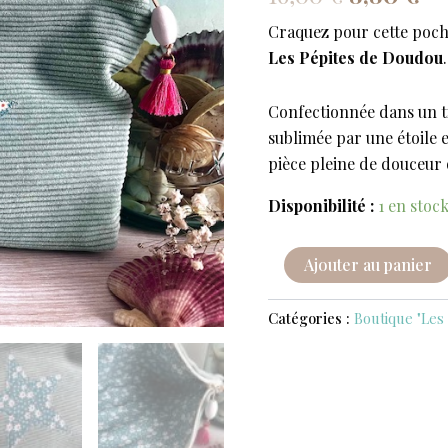
-
initial
ac
Côtelée
Craquez pour cette poch
BLEU
était :
est
Les Pépites de Doudou
.
16,00 €.
8,
Confectionnée dans un ti
sublimée par une étoile e
pièce pleine de douceur q
Disponibilité :
1 en stoc
Ajouter au panier
Catégories :
Boutique "Les