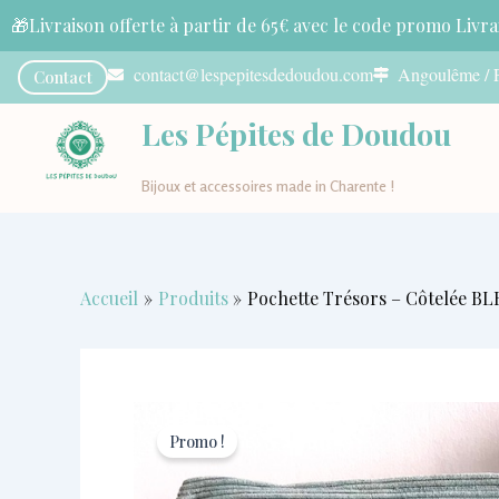
Aller
🎁Livraison offerte à partir de 65€ avec le code promo Livra
au
contenu
contact@lespepitesdedoudou.com
Angoulême / 
Contact
Les Pépites de Doudou
Bijoux et accessoires made in Charente !
Accueil
Produits
Pochette Trésors – Côtelée B
Promo !