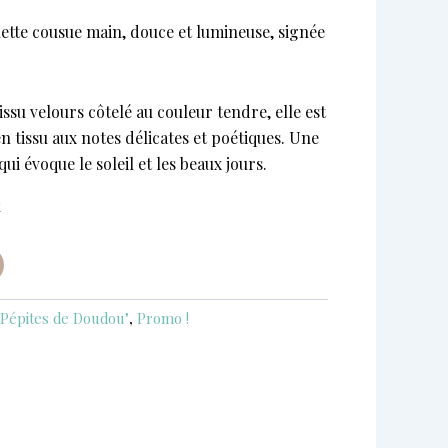
tuel
ette cousue main, douce et lumineuse, signée
 :
80 €.
ssu velours côtelé au couleur tendre, elle est
n tissu aux notes délicates et poétiques. Une
ui évoque le soleil et les beaux jours.
k
 Pépites de Doudou"
,
Promo !