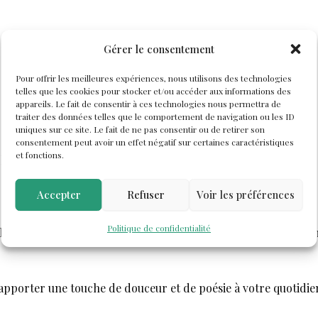
Gérer le consentement
Pour offrir les meilleures expériences, nous utilisons des technologies
telles que les cookies pour stocker et/ou accéder aux informations des
appareils. Le fait de consentir à ces technologies nous permettra de
traiter des données telles que le comportement de navigation ou les ID
uniques sur ce site. Le fait de ne pas consentir ou de retirer son
consentement peut avoir un effet négatif sur certaines caractéristiques
et fonctions.
lidité
Accepter
Refuser
Voir les préférences
Politique de confidentialité
ment pour organiser votre sac à main. Elle peut accueillir ma
 apporter une touche de douceur et de poésie à votre quotidie