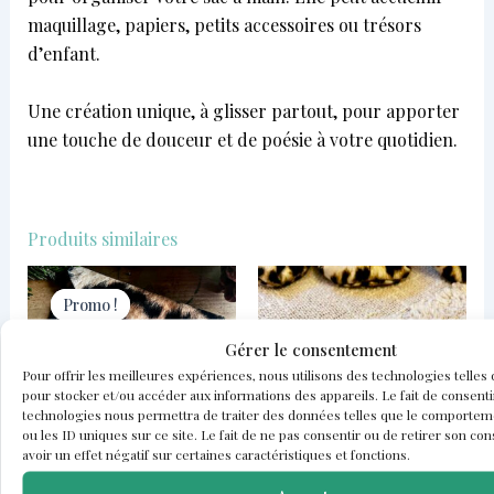
maquillage, papiers, petits accessoires ou trésors
d’enfant.
Une création unique, à glisser partout, pour apporter
une touche de douceur et de poésie à votre quotidien.
Produits similaires
Le
Le
prix
prix
Promo !
Promo !
initial
actuel
était :
est :
Gérer le consentement
25,00 €.
21,00 €.
Pour offrir les meilleures expériences, nous utilisons des technologies telles
pour stocker et/ou accéder aux informations des appareils. Le fait de consenti
technologies nous permettra de traiter des données telles que le comportem
ou les ID uniques sur ce site. Le fait de ne pas consentir ou de retirer son c
avoir un effet négatif sur certaines caractéristiques et fonctions.