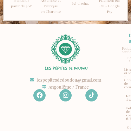
Montant à
Assemblé et
Paiement par
65€ d'achat
partir de 30€
Fabriqué
CB - Google
en Charente
Pay
I
u
Polit
confid
Bo
Livr
& r
–
lespepitesdedoudou@gmail.com
Con
de
Angoulême / France
com
F
I
Me
a
n
lég
c
s
Pol
e
t
de
b
a
co
(U
o
g
o
r
Co