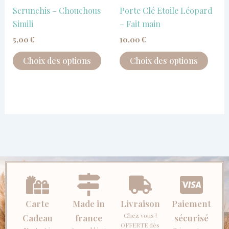
choisies
chois
Scrunchis – Chouchous
Porte Clé Etoile Léopard
sur
sur
Simili
– Fait main
la
la
5,00
€
10,00
€
page
page
du
du
Choix des options
Choix des options
produit
produ
Carte
Made in
Livraison
Paiement
Chez vous !
Cadeau
france
sécurisé
OFFERTE dès